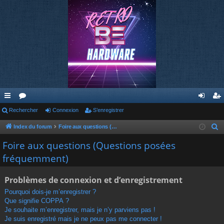
cc
Rechercher
or
Connexion
S’enregistrer
on
’e
ès
u
ne
nr
Index du forum
Foire aux questions (Questions posées fréquemment)
R
e
ra
m
xi
eg
Foire aux questions (Questions posées
c
fréquemment)
pi
s
on
ist
h
de
re
e
Problèmes de connexion et d’enregistrement
r
r
Pourquoi dois-je m’enregistrer ?
c
Que signifie COPPA ?
h
Je souhaite m’enregistrer, mais je n’y parviens pas !
e
Je suis enregistré mais je ne peux pas me connecter !