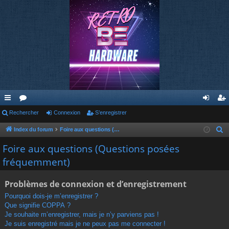
cc
Rechercher
or
Connexion
S’enregistrer
on
’e
ès
u
ne
nr
Index du forum
Foire aux questions (Questions posées fréquemment)
R
e
ra
m
xi
eg
Foire aux questions (Questions posées
c
fréquemment)
pi
s
on
ist
h
de
re
e
Problèmes de connexion et d’enregistrement
r
r
Pourquoi dois-je m’enregistrer ?
c
Que signifie COPPA ?
h
Je souhaite m’enregistrer, mais je n’y parviens pas !
e
Je suis enregistré mais je ne peux pas me connecter !