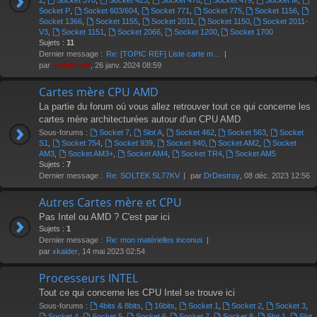
2
,
Socket 370
,
Socket 423
,
Socket 478
,
Socket 479
,
Socket M
,
Socket P
,
Socket 603/604
,
Socket 771
,
Socket 775
,
Socket 1156
,
Socket 1366
,
Socket 1155
,
Socket 2011
,
Socket 1150
,
Socket 2011-
V3
,
Socket 1151
,
Socket 2066
,
Socket 1200
,
Socket 1700
Sujets :
11
Dernier message :
Re: [TOPIC REF] Liste carte m…
par
eviledeath
, 26 janv. 2024 08:59
Cartes mère CPU AMD
La partie du forum où vous allez retrouver tout ce qui concerne les
cartes mère architecturées autour d'un CPU AMD
Sous-forums :
Socket 7
,
Slot A
,
Socket 462
,
Socket 563
,
Socket
S1
,
Socket 754
,
Socket 939
,
Socket 940
,
Socket AM2
,
Socket
AM3
,
Socket AM3+
,
Socket AM4
,
Socket TR4
,
Socket AM5
Sujets :
7
Dernier message :
Re: SOLTEK SL77KV
par
DrDestroy
, 08 déc. 2023 12:56
Autres Cartes mère et CPU
Pas Intel ou AMD ? C'est par ici
Sujets :
1
Dernier message :
Re: mon matérielles inconus
par
xkaider
, 14 mai 2023 02:54
Processeurs INTEL
Tout ce qui concerne les CPU Intel se trouve ici
Sous-forums :
4bits & 8bits
,
16bits
,
Socket 1
,
Socket 2
,
Socket 3
,
Socket 4
,
Socket 5
,
Socket 6
,
Socket 7
,
Socket 8
,
Slot 1
,
Slot