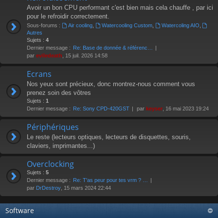
Avoir un bon CPU performant c'est bien mais cela chauffe , par ici
pour le refroidir correctement.
Sous-forums :
Air cooling
,
Watercooling Custom
,
Watercoling AIO
,
Autres
Sujets :
4
Dernier message :
Re: Base de donnée & référenc…
par
eviledeath
, 15 juil. 2026 14:58
Ecrans
Nos yeux sont précieux, donc montrez-nous comment vous
prenez soin des vôtres
Sujets :
1
Dernier message :
Re: Sony CPD-420GST
par
keyser
, 16 mai 2023 19:24
Périphériques
Le reste (lecteurs optiques, lecteurs de disquettes, souris,
claviers, imprimantes...)
Overclocking
Sujets :
5
Dernier message :
Re: T'as peur pour tes vrm ? …
par
DrDestroy
, 15 mars 2024 22:44
Software