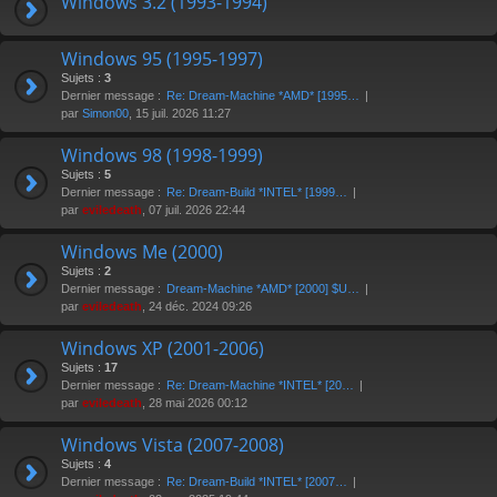
Windows 3.2 (1993-1994)
Windows 95 (1995-1997)
Sujets :
3
Dernier message :
Re: Dream-Machine *AMD* [1995…
par
Simon00
, 15 juil. 2026 11:27
Windows 98 (1998-1999)
Sujets :
5
Dernier message :
Re: Dream-Build *INTEL* [1999…
par
eviledeath
, 07 juil. 2026 22:44
Windows Me (2000)
Sujets :
2
Dernier message :
Dream-Machine *AMD* [2000] $U…
par
eviledeath
, 24 déc. 2024 09:26
Windows XP (2001-2006)
Sujets :
17
Dernier message :
Re: Dream-Machine *INTEL* [20…
par
eviledeath
, 28 mai 2026 00:12
Windows Vista (2007-2008)
Sujets :
4
Dernier message :
Re: Dream-Build *INTEL* [2007…