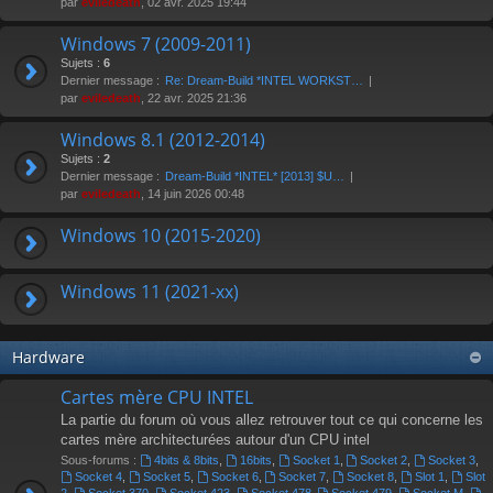
par
eviledeath
, 02 avr. 2025 19:44
Windows 7 (2009-2011)
Sujets :
6
Dernier message :
Re: Dream-Build *INTEL WORKST…
par
eviledeath
, 22 avr. 2025 21:36
Windows 8.1 (2012-2014)
Sujets :
2
Dernier message :
Dream-Build *INTEL* [2013] $U…
par
eviledeath
, 14 juin 2026 00:48
Windows 10 (2015-2020)
Windows 11 (2021-xx)
Hardware
Cartes mère CPU INTEL
La partie du forum où vous allez retrouver tout ce qui concerne les
cartes mère architecturées autour d'un CPU intel
Sous-forums :
4bits & 8bits
,
16bits
,
Socket 1
,
Socket 2
,
Socket 3
,
Socket 4
,
Socket 5
,
Socket 6
,
Socket 7
,
Socket 8
,
Slot 1
,
Slot