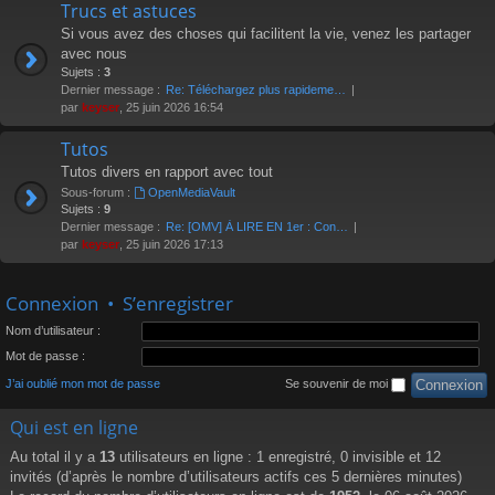
Trucs et astuces
Si vous avez des choses qui facilitent la vie, venez les partager
avec nous
Sujets :
3
Dernier message :
Re: Téléchargez plus rapideme…
par
keyser
, 25 juin 2026 16:54
Tutos
Tutos divers en rapport avec tout
Sous-forum :
OpenMediaVault
Sujets :
9
Dernier message :
Re: [OMV] À LIRE EN 1er : Con…
par
keyser
, 25 juin 2026 17:13
Connexion
•
S’enregistrer
Nom d’utilisateur :
Mot de passe :
J’ai oublié mon mot de passe
Se souvenir de moi
Qui est en ligne
Au total il y a
13
utilisateurs en ligne : 1 enregistré, 0 invisible et 12
invités (d’après le nombre d’utilisateurs actifs ces 5 dernières minutes)