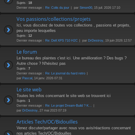
r
Sujets :
18
Dernier message :
Re: Colis du jour
par
Simon00
, 15 juil. 2026 17:10
Vos passions/collections/projets
Ici, vous discutez de toutes vos collections , passions et projets,
peu importe lesquelles
Sujets :
12
Dernier message :
Re: Dell XPS 710 H2C
par
DrDestroy
, 19 juin 2026 12:57
Le forum
Le bureau des plaintes c'est ici. Une amélioration ? Des bugs ?
Autre chose ? N'hésitez pas
Sujets :
7
Dernier message :
Re: Le journal du hard retro
par
Pascal
, 14 janv. 2026 07:31
Le site web
Toutes les infos concernant le site web se trouvent ici
Sujets :
1
Dernier message :
Re: Le projet Dream-Build ? K…
par
DrDestroy
, 27 mai 2023 07:19
Articles Tech/OC/Bidouilles
Venez discuter/partager avec nous vos avis/réactions concernant
nos articles Tech/OC/Bidouilles