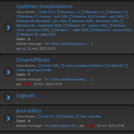
Systèmes d'exploitations
Sous-forums :
MS-DOS
,
Windows 1.0
,
Windows 2.0
,
Windows 3.0
,
Windows 3.1 (Janus) : avril 1992
,
Windows 95 (Chicago) : août 1995
,
Windows 98 (Memphis) : juin 1998
,
Windows 2000 : décembre 1999
,
Windows Me : septembre 2000
,
Windows XP : octobre 2001
,
Windows
Vista : novembre 2006
,
Windows 7 : juillet 2009
,
Windows 8 : octobre 2012
,
Windows 10 : juillet 2015
Sujets :
2
Dernier message :
Re: Pilotes universels pour c…
par
zic
, 11 nov. 2023 20:02
Drivers/Pilotes
Sous-forums :
Cartes 3dfx
,
Cartes graphique Ati/Amd
,
Ati Mach64
,
Cartes graphique Nvidia
Sujets :
7
Dernier message :
Re: Cartes professionnelles, …
par
keyser
, 05 févr. 2024 14:00
Logiciels
Jeux vidéos
Sous-forums :
Jeux PC
,
Emulation
,
Jeux consoles
Sujets :
4
Dernier message :
Re: Duke Nukem 3D
par
keyser
, 22 oct. 2023 13:46