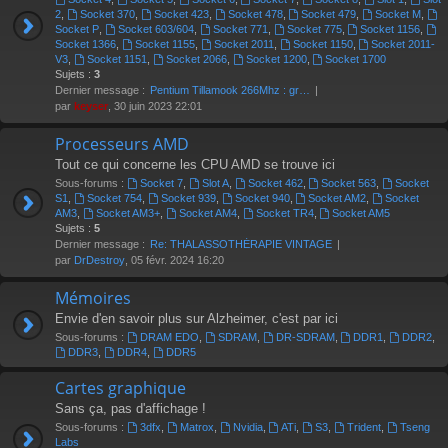
2
,
Socket 370
,
Socket 423
,
Socket 478
,
Socket 479
,
Socket M
,
Socket P
,
Socket 603/604
,
Socket 771
,
Socket 775
,
Socket 1156
,
Socket 1366
,
Socket 1155
,
Socket 2011
,
Socket 1150
,
Socket 2011-
V3
,
Socket 1151
,
Socket 2066
,
Socket 1200
,
Socket 1700
Sujets :
3
Dernier message :
Pentium Tillamook 266Mhz : gr…
par
keyser
, 30 juin 2023 22:01
Processeurs AMD
Tout ce qui concerne les CPU AMD se trouve ici
Sous-forums :
Socket 7
,
Slot A
,
Socket 462
,
Socket 563
,
Socket
S1
,
Socket 754
,
Socket 939
,
Socket 940
,
Socket AM2
,
Socket
AM3
,
Socket AM3+
,
Socket AM4
,
Socket TR4
,
Socket AM5
Sujets :
5
Dernier message :
Re: THALASSOTHÉRAPIE VINTAGE
par
DrDestroy
, 05 févr. 2024 16:20
Mémoires
Envie d'en savoir plus sur Alzheimer, c'est par ici
Sous-forums :
DRAM EDO
,
SDRAM
,
DR-SDRAM
,
DDR1
,
DDR2
,
DDR3
,
DDR4
,
DDR5
Cartes graphique
Sans ça, pas d'affichage !
Sous-forums :
3dfx
,
Matrox
,
Nvidia
,
ATi
,
S3
,
Trident
,
Tseng
Labs