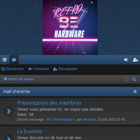
cc
Rechercher
or
Connexion
S’enregistrer
on
’e
ès
u
ne
nr
Index du forum
R
e
ra
m
xi
eg
Hall d'entrée
c
pi
s
on
ist
h
Présentation des membres
de
re
e
Venez vous présenter ici, ne soyez pas timides
r
Sujets :
13
r
Dernier message :
Re: Présentation
par
Simon00
, 15 juil. 2026 22:40
c
h
La buvette
e
Venez discuter ici de tout et de rien