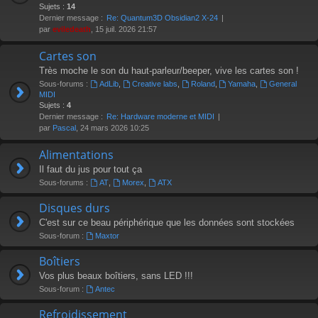
Sujets :
14
Dernier message :
Re: Quantum3D Obsidian2 X-24
par
eviledeath
, 15 juil. 2026 21:57
Cartes son
Très moche le son du haut-parleur/beeper, vive les cartes son !
Sous-forums :
AdLib
,
Creative labs
,
Roland
,
Yamaha
,
General
MIDI
Sujets :
4
Dernier message :
Re: Hardware moderne et MIDI
par
Pascal
, 24 mars 2026 10:25
Alimentations
Il faut du jus pour tout ça
Sous-forums :
AT
,
Morex
,
ATX
Disques durs
C'est sur ce beau périphérique que les données sont stockées
Sous-forum :
Maxtor
Boîtiers
Vos plus beaux boîtiers, sans LED !!!
Sous-forum :
Antec
Refroidissement