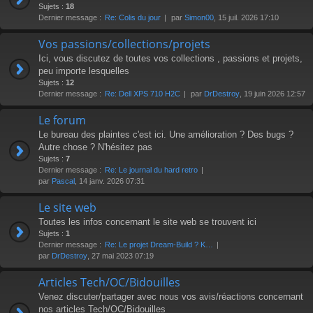
r
Sujets :
18
Dernier message :
Re: Colis du jour
par
Simon00
, 15 juil. 2026 17:10
Vos passions/collections/projets
Ici, vous discutez de toutes vos collections , passions et projets,
peu importe lesquelles
Sujets :
12
Dernier message :
Re: Dell XPS 710 H2C
par
DrDestroy
, 19 juin 2026 12:57
Le forum
Le bureau des plaintes c'est ici. Une amélioration ? Des bugs ?
Autre chose ? N'hésitez pas
Sujets :
7
Dernier message :
Re: Le journal du hard retro
par
Pascal
, 14 janv. 2026 07:31
Le site web
Toutes les infos concernant le site web se trouvent ici
Sujets :
1
Dernier message :
Re: Le projet Dream-Build ? K…
par
DrDestroy
, 27 mai 2023 07:19
Articles Tech/OC/Bidouilles
Venez discuter/partager avec nous vos avis/réactions concernant
nos articles Tech/OC/Bidouilles