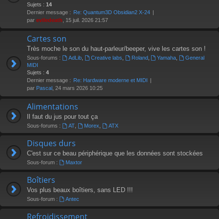
Sujets :
14
Dernier message :
Re: Quantum3D Obsidian2 X-24
par
eviledeath
, 15 juil. 2026 21:57
Cartes son
Très moche le son du haut-parleur/beeper, vive les cartes son !
Sous-forums :
AdLib
,
Creative labs
,
Roland
,
Yamaha
,
General
MIDI
Sujets :
4
Dernier message :
Re: Hardware moderne et MIDI
par
Pascal
, 24 mars 2026 10:25
Alimentations
Il faut du jus pour tout ça
Sous-forums :
AT
,
Morex
,
ATX
Disques durs
C'est sur ce beau périphérique que les données sont stockées
Sous-forum :
Maxtor
Boîtiers
Vos plus beaux boîtiers, sans LED !!!
Sous-forum :
Antec
Refroidissement