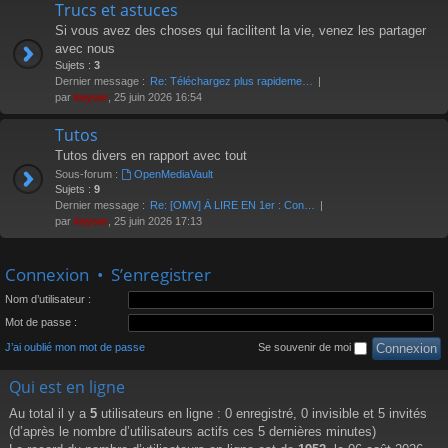
Trucs et astuces
Si vous avez des choses qui facilitent la vie, venez les partager
avec nous
Sujets :
3
Dernier message :
Re: Téléchargez plus rapideme…
par
keyser
, 25 juin 2026 16:54
Tutos
Tutos divers en rapport avec tout
Sous-forum :
OpenMediaVault
Sujets :
9
Dernier message :
Re: [OMV] À LIRE EN 1er : Con…
par
keyser
, 25 juin 2026 17:13
Connexion
•
S’enregistrer
Nom d’utilisateur :
Mot de passe :
J’ai oublié mon mot de passe
Se souvenir de moi
Qui est en ligne
Au total il y a
5
utilisateurs en ligne : 0 enregistré, 0 invisible et 5 invités
(d’après le nombre d’utilisateurs actifs ces 5 dernières minutes)