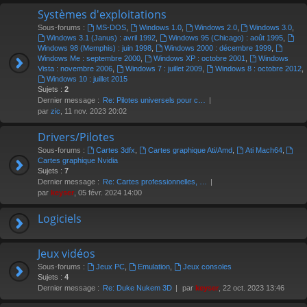
Systèmes d'exploitations
Sous-forums :
MS-DOS
,
Windows 1.0
,
Windows 2.0
,
Windows 3.0
,
Windows 3.1 (Janus) : avril 1992
,
Windows 95 (Chicago) : août 1995
,
Windows 98 (Memphis) : juin 1998
,
Windows 2000 : décembre 1999
,
Windows Me : septembre 2000
,
Windows XP : octobre 2001
,
Windows
Vista : novembre 2006
,
Windows 7 : juillet 2009
,
Windows 8 : octobre 2012
,
Windows 10 : juillet 2015
Sujets :
2
Dernier message :
Re: Pilotes universels pour c…
par
zic
, 11 nov. 2023 20:02
Drivers/Pilotes
Sous-forums :
Cartes 3dfx
,
Cartes graphique Ati/Amd
,
Ati Mach64
,
Cartes graphique Nvidia
Sujets :
7
Dernier message :
Re: Cartes professionnelles, …
par
keyser
, 05 févr. 2024 14:00
Logiciels
Jeux vidéos
Sous-forums :
Jeux PC
,
Emulation
,
Jeux consoles
Sujets :
4
Dernier message :
Re: Duke Nukem 3D
par
keyser
, 22 oct. 2023 13:46