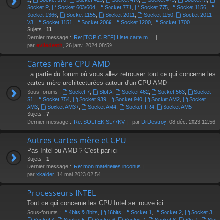
2
,
Socket 370
,
Socket 423
,
Socket 478
,
Socket 479
,
Socket M
,
Socket P
,
Socket 603/604
,
Socket 771
,
Socket 775
,
Socket 1156
,
Socket 1366
,
Socket 1155
,
Socket 2011
,
Socket 1150
,
Socket 2011-
V3
,
Socket 1151
,
Socket 2066
,
Socket 1200
,
Socket 1700
Sujets :
11
Dernier message :
Re: [TOPIC REF] Liste carte m…
par
eviledeath
, 26 janv. 2024 08:59
Cartes mère CPU AMD
La partie du forum où vous allez retrouver tout ce qui concerne les
cartes mère architecturées autour d'un CPU AMD
Sous-forums :
Socket 7
,
Slot A
,
Socket 462
,
Socket 563
,
Socket
S1
,
Socket 754
,
Socket 939
,
Socket 940
,
Socket AM2
,
Socket
AM3
,
Socket AM3+
,
Socket AM4
,
Socket TR4
,
Socket AM5
Sujets :
7
Dernier message :
Re: SOLTEK SL77KV
par
DrDestroy
, 08 déc. 2023 12:56
Autres Cartes mère et CPU
Pas Intel ou AMD ? C'est par ici
Sujets :
1
Dernier message :
Re: mon matérielles inconus
par
xkaider
, 14 mai 2023 02:54
Processeurs INTEL
Tout ce qui concerne les CPU Intel se trouve ici
Sous-forums :
4bits & 8bits
,
16bits
,
Socket 1
,
Socket 2
,
Socket 3
,
Socket 4
,
Socket 5
,
Socket 6
,
Socket 7
,
Socket 8
,
Slot 1
,
Slot