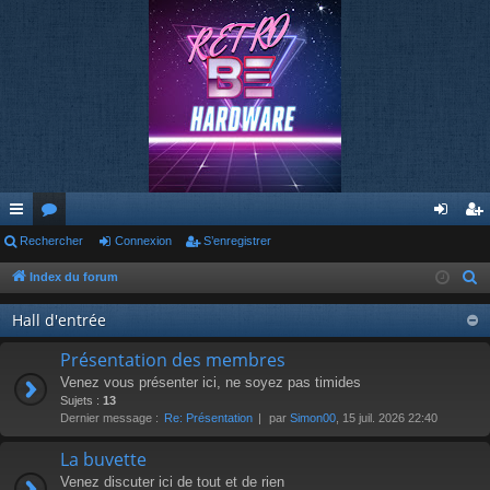
cc
Rechercher
or
Connexion
S’enregistrer
on
’e
ès
u
ne
nr
Index du forum
R
e
ra
m
xi
eg
Hall d'entrée
c
pi
s
on
ist
h
Présentation des membres
de
re
e
Venez vous présenter ici, ne soyez pas timides
r
Sujets :
13
r
Dernier message :
Re: Présentation
par
Simon00
, 15 juil. 2026 22:40
c
h
La buvette
e
Venez discuter ici de tout et de rien