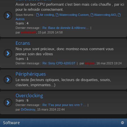
Avoir un bon CPU performant c'est bien mais cela chauffe , par ici
pour le refroidir correctement.
Sous-forums :
Air cooling
,
Watercooling Custom
,
Watercoling AIO
,
Autres
Sujets :
4
Dernier message :
Re: Base de donnée & référenc…
par
eviledeath
, 15 juil. 2026 14:58
Ecrans
Nos yeux sont précieux, donc montrez-nous comment vous
prenez soin des vôtres
Sujets :
1
Dernier message :
Re: Sony CPD-420GST
par
keyser
, 16 mai 2023 19:24
Périphériques
Le reste (lecteurs optiques, lecteurs de disquettes, souris,
claviers, imprimantes...)
Overclocking
Sujets :
5
Dernier message :
Re: T'as peur pour tes vrm ? …
par
DrDestroy
, 15 mars 2024 22:44
Software