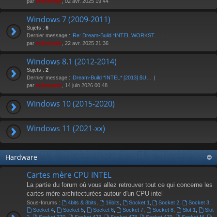
par
eviledeath
, 02 avr. 2025 19:44
Windows 7 (2009-2011)
Sujets :
6
Dernier message :
Re: Dream-Build *INTEL WORKST…
par
eviledeath
, 22 avr. 2025 21:36
Windows 8.1 (2012-2014)
Sujets :
2
Dernier message :
Dream-Build *INTEL* [2013] $U…
par
eviledeath
, 14 juin 2026 00:48
Windows 10 (2015-2020)
Windows 11 (2021-xx)
Hardware
Cartes mère CPU INTEL
La partie du forum où vous allez retrouver tout ce qui concerne les
cartes mère architecturées autour d'un CPU intel
Sous-forums :
4bits & 8bits
,
16bits
,
Socket 1
,
Socket 2
,
Socket 3
,
Socket 4
,
Socket 5
,
Socket 6
,
Socket 7
,
Socket 8
,
Slot 1
,
Slot