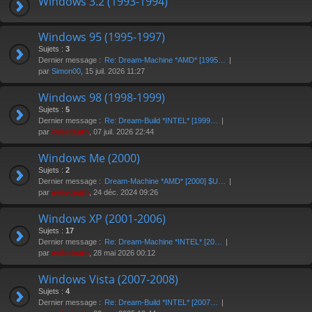
Windows 3.2 (1993-1994)
Windows 95 (1995-1997)
Sujets :
3
Dernier message :
Re: Dream-Machine *AMD* [1995…
par
Simon00
, 15 juil. 2026 11:27
Windows 98 (1998-1999)
Sujets :
5
Dernier message :
Re: Dream-Build *INTEL* [1999…
par
eviledeath
, 07 juil. 2026 22:44
Windows Me (2000)
Sujets :
2
Dernier message :
Dream-Machine *AMD* [2000] $U…
par
eviledeath
, 24 déc. 2024 09:26
Windows XP (2001-2006)
Sujets :
17
Dernier message :
Re: Dream-Machine *INTEL* [20…
par
eviledeath
, 28 mai 2026 00:12
Windows Vista (2007-2008)
Sujets :
4
Dernier message :
Re: Dream-Build *INTEL* [2007…