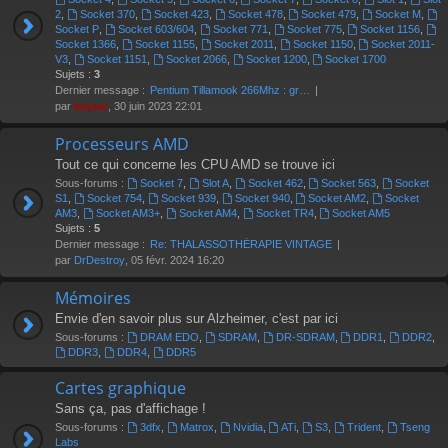
2
,
Socket 370
,
Socket 423
,
Socket 478
,
Socket 479
,
Socket M
,
Socket P
,
Socket 603/604
,
Socket 771
,
Socket 775
,
Socket 1156
,
Socket 1366
,
Socket 1155
,
Socket 2011
,
Socket 1150
,
Socket 2011-
V3
,
Socket 1151
,
Socket 2066
,
Socket 1200
,
Socket 1700
Sujets :
3
Dernier message :
Pentium Tillamook 266Mhz : gr…
par
keyser
, 30 juin 2023 22:01
Processeurs AMD
Tout ce qui concerne les CPU AMD se trouve ici
Sous-forums :
Socket 7
,
Slot A
,
Socket 462
,
Socket 563
,
Socket
S1
,
Socket 754
,
Socket 939
,
Socket 940
,
Socket AM2
,
Socket
AM3
,
Socket AM3+
,
Socket AM4
,
Socket TR4
,
Socket AM5
Sujets :
5
Dernier message :
Re: THALASSOTHÉRAPIE VINTAGE
par
DrDestroy
, 05 févr. 2024 16:20
Mémoires
Envie d'en savoir plus sur Alzheimer, c'est par ici
Sous-forums :
DRAM EDO
,
SDRAM
,
DR-SDRAM
,
DDR1
,
DDR2
,
DDR3
,
DDR4
,
DDR5
Cartes graphique
Sans ça, pas d'affichage !
Sous-forums :
3dfx
,
Matrox
,
Nvidia
,
ATi
,
S3
,
Trident
,
Tseng
Labs