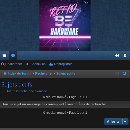
cc
Rechercher
or
Connexion
S’enregistrer
on
’e
ès
u
ne
nr
Index du forum
Rechercher
Sujets actifs
R
e
ra
m
xi
eg
Sujets actifs
c
pi
s
on
ist
Aller à la recherche avancée
h
0 résultat trouvé • Page
1
sur
1
de
re
e
Aucun sujet ou message ne correspond à vos critères de recherche.
r
r
c
0 résultat trouvé • Page
1
sur
1
h
Aller à
e