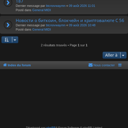
187
r
Dernier message par
btcnovwaymn
«
09 août 2026 11:01
Posté dans
General MIDI
Новости о биткоин, блокчейн и криптовалюте C 56
Dernier message par
btcnovwaymn
«
09 août 2026 10:48
Posté dans
General MIDI
2 résultats trouvés • Page
1
sur
1
Aller à
Index du forum
Nous contacter
Développé par
phpBB
® Forum Software © phpBB Limited