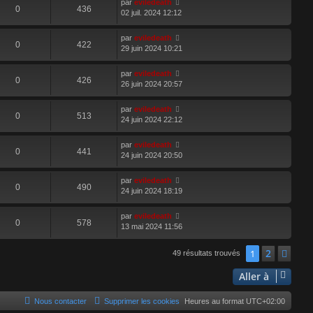
par
eviledeath
0
436
02 juil. 2024 12:12
par
eviledeath
0
422
29 juin 2024 10:21
par
eviledeath
0
426
26 juin 2024 20:57
par
eviledeath
0
513
24 juin 2024 22:12
par
eviledeath
0
441
24 juin 2024 20:50
par
eviledeath
0
490
24 juin 2024 18:19
par
eviledeath
0
578
13 mai 2024 11:56
2
1
Sui
49 résultats trouvés
Aller à
Nous contacter
Supprimer les cookies
Heures au format
UTC+02:00