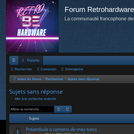
Forum Retrohardware
La communauté francophone des
Forums
cc
Rechercher
Connexion
S’enregistrer
ès
Index du forum
Rechercher
Sujets sans réponse
ra
Sujets sans réponse
pi
Aller à la recherche avancée
de
Rechercher
Recherche avancée
Sujets
Préambule à certains de mes tutos