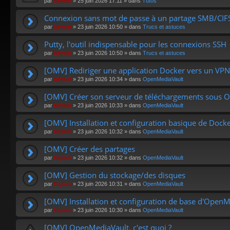
par
keyser
»
25 juin 2026 17:11
» dans
Tutos
Connexion sans mot de passe à un partage SMB/CI
par
keyser
»
23 juin 2026 10:50
» dans
Trucs et astuces
Putty, l'outil indispensable pour les connexions SSH
par
keyser
»
23 juin 2026 10:50
» dans
Trucs et astuces
[OMV] Rediriger une application Docker vers un VPN
par
keyser
»
23 juin 2026 10:34
» dans
OpenMediaVault
[OMV] Créer son serveur de téléchargements sous 
par
keyser
»
23 juin 2026 10:33
» dans
OpenMediaVault
[OMV] Installation et configuration basique de Dock
par
keyser
»
23 juin 2026 10:32
» dans
OpenMediaVault
[OMV] Créer des partages
par
keyser
»
23 juin 2026 10:32
» dans
OpenMediaVault
[OMV] Gestion du stockage/des disques
par
keyser
»
23 juin 2026 10:31
» dans
OpenMediaVault
[OMV] Installation et configuration de base d'Open
par
keyser
»
23 juin 2026 10:30
» dans
OpenMediaVault
[OMV] OpenMediaVault, c'est quoi ?