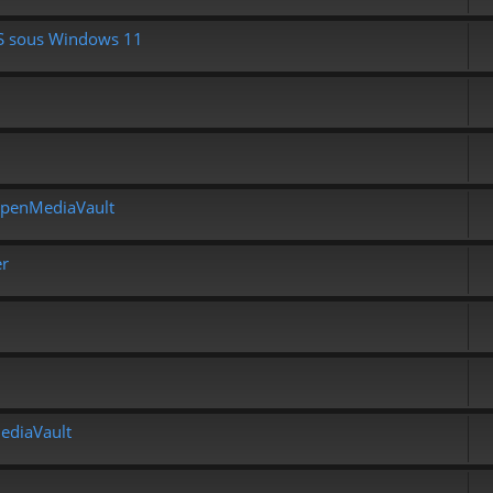
FS sous Windows 11
OpenMediaVault
er
MediaVault