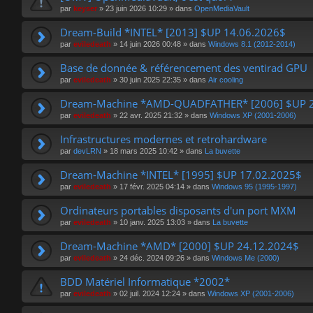
par
keyser
»
23 juin 2026 10:29
» dans
OpenMediaVault
Dream-Build *INTEL* [2013] $UP 14.06.2026$
par
eviledeath
»
14 juin 2026 00:48
» dans
Windows 8.1 (2012-2014)
Base de donnée & référencement des ventirad GPU
par
eviledeath
»
30 juin 2025 22:35
» dans
Air cooling
Dream-Machine *AMD-QUADFATHER* [2006] $UP 2
par
eviledeath
»
22 avr. 2025 21:32
» dans
Windows XP (2001-2006)
Infrastructures modernes et retrohardware
par
devLRN
»
18 mars 2025 10:42
» dans
La buvette
Dream-Machine *INTEL* [1995] $UP 17.02.2025$
par
eviledeath
»
17 févr. 2025 04:14
» dans
Windows 95 (1995-1997)
Ordinateurs portables disposants d'un port MXM
par
eviledeath
»
10 janv. 2025 13:03
» dans
La buvette
Dream-Machine *AMD* [2000] $UP 24.12.2024$
par
eviledeath
»
24 déc. 2024 09:26
» dans
Windows Me (2000)
BDD Matériel Informatique *2002*
par
eviledeath
»
02 juil. 2024 12:24
» dans
Windows XP (2001-2006)