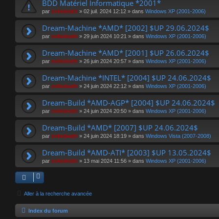
BDD Matériel Informatique *2001*
par
eviledeath
»
02 juil. 2024 12:12
» dans
Windows XP (2001-2006)
Dream-Machine *AMD* [2002] $UP 29.06.2024$
par
eviledeath
»
29 juin 2024 10:21
» dans
Windows XP (2001-2006)
Dream-Machine *AMD* [2001] $UP 26.06.2024$
par
eviledeath
»
26 juin 2024 20:57
» dans
Windows XP (2001-2006)
Dream-Machine *INTEL* [2004] $UP 24.06.2024$
par
eviledeath
»
24 juin 2024 22:12
» dans
Windows XP (2001-2006)
Dream-Build *AMD-AGP* [2004] $UP 24.06.2024$
par
eviledeath
»
24 juin 2024 20:50
» dans
Windows XP (2001-2006)
Dream-Build *AMD* [2007] $UP 24.06.2024$
par
eviledeath
»
24 juin 2024 18:19
» dans
Windows Vista (2007-2008)
Dream-Build *AMD-ATI* [2003] $UP 13.05.2024$
par
eviledeath
»
13 mai 2024 11:56
» dans
Windows XP (2001-2006)
Aller à la recherche avancée
Index du forum