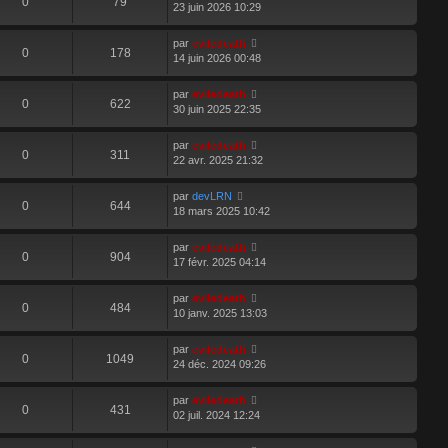
0
79
23 juin 2026 10:29
par
eviledeath
0
178
14 juin 2026 00:48
par
eviledeath
0
622
30 juin 2025 22:35
par
eviledeath
0
311
22 avr. 2025 21:32
par
devLRN
0
644
18 mars 2025 10:42
par
eviledeath
0
904
17 févr. 2025 04:14
par
eviledeath
0
484
10 janv. 2025 13:03
par
eviledeath
0
1049
24 déc. 2024 09:26
par
eviledeath
0
431
02 juil. 2024 12:24