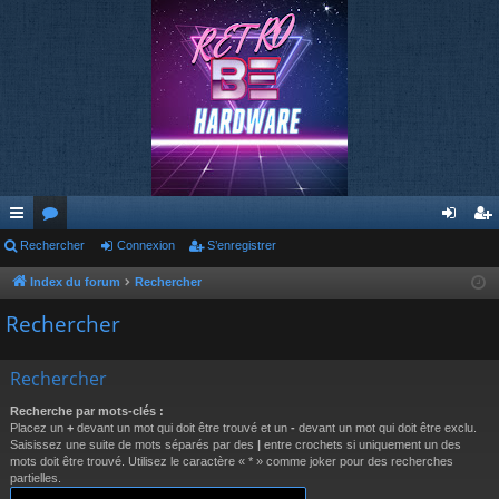
cc
Rechercher
or
Connexion
S’enregistrer
on
’e
ès
u
ne
nr
Index du forum
Rechercher
ra
m
xi
eg
Rechercher
pi
s
on
ist
Rechercher
de
re
Recherche par mots-clés :
r
Placez un
+
devant un mot qui doit être trouvé et un
-
devant un mot qui doit être exclu.
Saisissez une suite de mots séparés par des
|
entre crochets si uniquement un des
mots doit être trouvé. Utilisez le caractère « * » comme joker pour des recherches
partielles.