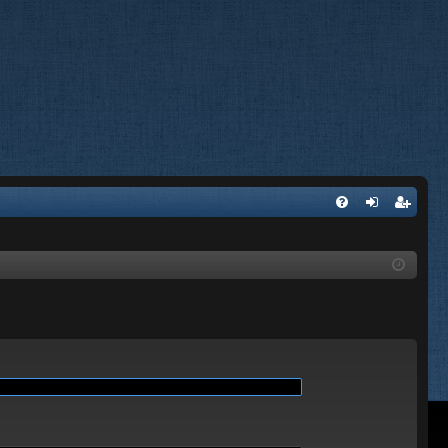
A
FA
on
’e
Q
ne
nr
xi
eg
on
ist
re
r