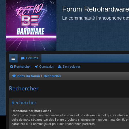
Forum Retrohardware
La communauté francophone des
Forums
cc
Rechercher
Connexion
S’enregistrer
ès
Index du forum
Rechercher
ra
Rechercher
pi
de
Rechercher
Recherche par mots-clés :
Placez un
+
devant un mot qui doit être trouvé et un
-
devant un mot qui doit être exc
suite de mots séparés par des
|
entre crochets si uniquement un des mots doit être tr
caractère « * » comme joker pour des recherches partielles.