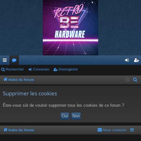
cc
Rechercher
or
Connexion
S’enregistrer
on
’e
ès
u
ne
nr
Index du forum
R
e
ra
m
xi
eg
Supprimer les cookies
c
pi
s
on
ist
h
Êtes-vous sûr de vouloir supprimer tous les cookies de ce forum ?
de
re
e
r
r
c
h
Index du forum
Nous contacter
e