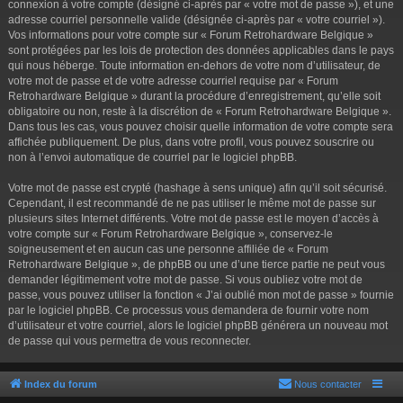
connexion à votre compte (désigné ci-après par « votre mot de passe »), et une
adresse courriel personnelle valide (désignée ci-après par « votre courriel »).
Vos informations pour votre compte sur « Forum Retrohardware Belgique »
sont protégées par les lois de protection des données applicables dans le pays
qui nous héberge. Toute information en-dehors de votre nom d’utilisateur, de
votre mot de passe et de votre adresse courriel requise par « Forum
Retrohardware Belgique » durant la procédure d’enregistrement, qu’elle soit
obligatoire ou non, reste à la discrétion de « Forum Retrohardware Belgique ».
Dans tous les cas, vous pouvez choisir quelle information de votre compte sera
affichée publiquement. De plus, dans votre profil, vous pouvez souscrire ou
non à l’envoi automatique de courriel par le logiciel phpBB.
Votre mot de passe est crypté (hashage à sens unique) afin qu’il soit sécurisé.
Cependant, il est recommandé de ne pas utiliser le même mot de passe sur
plusieurs sites Internet différents. Votre mot de passe est le moyen d’accès à
votre compte sur « Forum Retrohardware Belgique », conservez-le
soigneusement et en aucun cas une personne affiliée de « Forum
Retrohardware Belgique », de phpBB ou une d’une tierce partie ne peut vous
demander légitimement votre mot de passe. Si vous oubliez votre mot de
passe, vous pouvez utiliser la fonction « J’ai oublié mon mot de passe » fournie
par le logiciel phpBB. Ce processus vous demandera de fournir votre nom
d’utilisateur et votre courriel, alors le logiciel phpBB générera un nouveau mot
de passe qui vous permettra de vous reconnecter.
Index du forum
Nous contacter