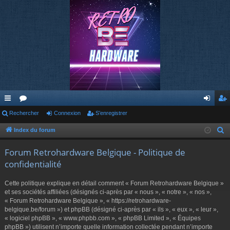
cc
Rechercher
or
Connexion
S’enregistrer
on
’e
ès
u
ne
nr
Index du forum
R
e
ra
m
xi
eg
Forum Retrohardware Belgique - Politique de
c
pi
s
on
ist
confidentialité
h
de
re
e
Cette politique explique en détail comment « Forum Retrohardware Belgique »
r
r
et ses sociétés affiliées (désignés ci-après par « nous », « notre », « nos »,
c
« Forum Retrohardware Belgique », « https://retrohardware-
belgique.be/forum ») et phpBB (désigné ci-après par « ils », « eux », « leur »,
h
« logiciel phpBB », « www.phpbb.com », « phpBB Limited », « Équipes
e
phpBB ») utilisent n’importe quelle information collectée pendant n’importe