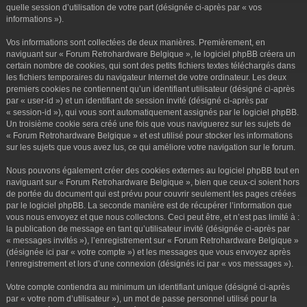
r
quelle session d’utilisation de votre part (désignée ci-après par « vos
informations »).
Vos informations sont collectées de deux manières. Premièrement, en
naviguant sur « Forum Retrohardware Belgique », le logiciel phpBB créera un
certain nombre de cookies, qui sont des petits fichiers textes téléchargés dans
les fichiers temporaires du navigateur Internet de votre ordinateur. Les deux
premiers cookies ne contiennent qu’un identifiant utilisateur (désigné ci-après
par « user-id ») et un identifiant de session invité (désigné ci-après par
« session-id »), qui vous sont automatiquement assignés par le logiciel phpBB.
Un troisième cookie sera créé une fois que vous naviguerez sur les sujets de
« Forum Retrohardware Belgique » et est utilisé pour stocker les informations
sur les sujets que vous avez lus, ce qui améliore votre navigation sur le forum.
Nous pouvons également créer des cookies externes au logiciel phpBB tout en
naviguant sur « Forum Retrohardware Belgique », bien que ceux-ci soient hors
de portée du document qui est prévu pour couvrir seulement les pages créées
par le logiciel phpBB. La seconde manière est de récupérer l’information que
vous nous envoyez et que nous collectons. Ceci peut être, et n’est pas limité à :
la publication de message en tant qu’utilisateur invité (désignée ci-après par
« messages invités »), l’enregistrement sur « Forum Retrohardware Belgique »
(désignée ici par « votre compte ») et les messages que vous envoyez après
l’enregistrement et lors d’une connexion (désignés ici par « vos messages »).
Votre compte contiendra au minimum un identifiant unique (désigné ci-après
par « votre nom d’utilisateur »), un mot de passe personnel utilisé pour la