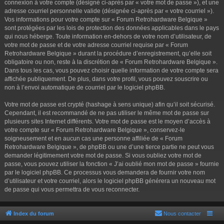
connexion à votre compte (désigné ci-après par « votre mot de passe »), et une
adresse courriel personnelle valide (désignée ci-après par « votre courriel »).
Vos informations pour votre compte sur « Forum Retrohardware Belgique »
sont protégées par les lois de protection des données applicables dans le pays
qui nous héberge. Toute information en-dehors de votre nom d’utilisateur, de
votre mot de passe et de votre adresse courriel requise par « Forum
Retrohardware Belgique » durant la procédure d’enregistrement, qu’elle soit
obligatoire ou non, reste à la discrétion de « Forum Retrohardware Belgique ».
Dans tous les cas, vous pouvez choisir quelle information de votre compte sera
affichée publiquement. De plus, dans votre profil, vous pouvez souscrire ou
non à l’envoi automatique de courriel par le logiciel phpBB.
Votre mot de passe est crypté (hashage à sens unique) afin qu’il soit sécurisé.
Cependant, il est recommandé de ne pas utiliser le même mot de passe sur
plusieurs sites Internet différents. Votre mot de passe est le moyen d’accès à
votre compte sur « Forum Retrohardware Belgique », conservez-le
soigneusement et en aucun cas une personne affiliée de « Forum
Retrohardware Belgique », de phpBB ou une d’une tierce partie ne peut vous
demander légitimement votre mot de passe. Si vous oubliez votre mot de
passe, vous pouvez utiliser la fonction « J’ai oublié mon mot de passe » fournie
par le logiciel phpBB. Ce processus vous demandera de fournir votre nom
d’utilisateur et votre courriel, alors le logiciel phpBB générera un nouveau mot
de passe qui vous permettra de vous reconnecter.
Index du forum
Nous contacter