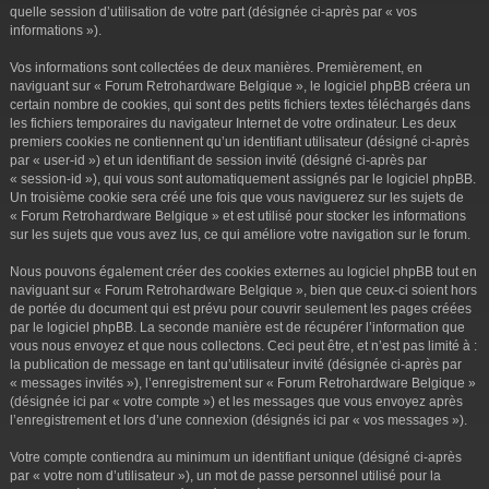
r
quelle session d’utilisation de votre part (désignée ci-après par « vos
informations »).
Vos informations sont collectées de deux manières. Premièrement, en
naviguant sur « Forum Retrohardware Belgique », le logiciel phpBB créera un
certain nombre de cookies, qui sont des petits fichiers textes téléchargés dans
les fichiers temporaires du navigateur Internet de votre ordinateur. Les deux
premiers cookies ne contiennent qu’un identifiant utilisateur (désigné ci-après
par « user-id ») et un identifiant de session invité (désigné ci-après par
« session-id »), qui vous sont automatiquement assignés par le logiciel phpBB.
Un troisième cookie sera créé une fois que vous naviguerez sur les sujets de
« Forum Retrohardware Belgique » et est utilisé pour stocker les informations
sur les sujets que vous avez lus, ce qui améliore votre navigation sur le forum.
Nous pouvons également créer des cookies externes au logiciel phpBB tout en
naviguant sur « Forum Retrohardware Belgique », bien que ceux-ci soient hors
de portée du document qui est prévu pour couvrir seulement les pages créées
par le logiciel phpBB. La seconde manière est de récupérer l’information que
vous nous envoyez et que nous collectons. Ceci peut être, et n’est pas limité à :
la publication de message en tant qu’utilisateur invité (désignée ci-après par
« messages invités »), l’enregistrement sur « Forum Retrohardware Belgique »
(désignée ici par « votre compte ») et les messages que vous envoyez après
l’enregistrement et lors d’une connexion (désignés ici par « vos messages »).
Votre compte contiendra au minimum un identifiant unique (désigné ci-après
par « votre nom d’utilisateur »), un mot de passe personnel utilisé pour la