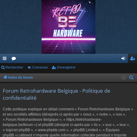
cc
Rechercher
or
Connexion
S’enregistrer
on
’e
ès
u
ne
nr
Index du forum
R
e
ra
m
xi
eg
Forum Retrohardware Belgique - Politique de
c
pi
s
on
ist
confidentialité
h
de
re
e
Cette politique explique en détail comment « Forum Retrohardware Belgique »
r
r
et ses sociétés affiliées (désignés ci-après par « nous », « notre », « nos »,
c
« Forum Retrohardware Belgique », « https://retrohardware-
belgique.be/forum ») et phpBB (désigné ci-après par « ils », « eux », « leur »,
h
« logiciel phpBB », « www.phpbb.com », « phpBB Limited », « Équipes
e
phpBB ») utilisent n’importe quelle information collectée pendant n’importe