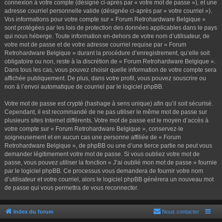
connexion à votre compte (désigné ci-après par « votre mot de passe »), et une
adresse courriel personnelle valide (désignée ci-après par « votre courriel »).
Vos informations pour votre compte sur « Forum Retrohardware Belgique »
sont protégées par les lois de protection des données applicables dans le pays
qui nous héberge. Toute information en-dehors de votre nom d’utilisateur, de
votre mot de passe et de votre adresse courriel requise par « Forum
Retrohardware Belgique » durant la procédure d’enregistrement, qu’elle soit
obligatoire ou non, reste à la discrétion de « Forum Retrohardware Belgique ».
Dans tous les cas, vous pouvez choisir quelle information de votre compte sera
affichée publiquement. De plus, dans votre profil, vous pouvez souscrire ou
non à l’envoi automatique de courriel par le logiciel phpBB.
Votre mot de passe est crypté (hashage à sens unique) afin qu’il soit sécurisé.
Cependant, il est recommandé de ne pas utiliser le même mot de passe sur
plusieurs sites Internet différents. Votre mot de passe est le moyen d’accès à
votre compte sur « Forum Retrohardware Belgique », conservez-le
soigneusement et en aucun cas une personne affiliée de « Forum
Retrohardware Belgique », de phpBB ou une d’une tierce partie ne peut vous
demander légitimement votre mot de passe. Si vous oubliez votre mot de
passe, vous pouvez utiliser la fonction « J’ai oublié mon mot de passe » fournie
par le logiciel phpBB. Ce processus vous demandera de fournir votre nom
d’utilisateur et votre courriel, alors le logiciel phpBB générera un nouveau mot
de passe qui vous permettra de vous reconnecter.
Index du forum
Nous contacter