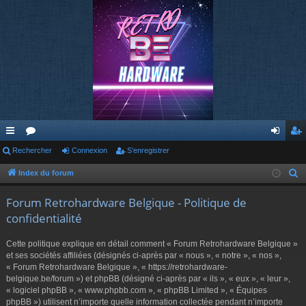
cc
Rechercher
or
Connexion
S’enregistrer
on
’e
ès
u
ne
nr
Index du forum
R
e
ra
m
xi
eg
Forum Retrohardware Belgique - Politique de
c
pi
s
on
ist
confidentialité
h
de
re
e
Cette politique explique en détail comment « Forum Retrohardware Belgique »
r
r
et ses sociétés affiliées (désignés ci-après par « nous », « notre », « nos »,
c
« Forum Retrohardware Belgique », « https://retrohardware-
belgique.be/forum ») et phpBB (désigné ci-après par « ils », « eux », « leur »,
h
« logiciel phpBB », « www.phpbb.com », « phpBB Limited », « Équipes
e
phpBB ») utilisent n’importe quelle information collectée pendant n’importe