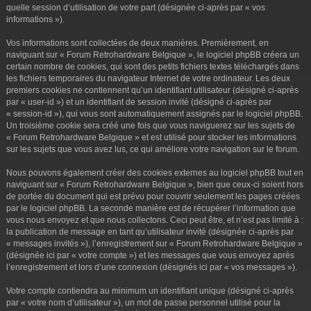
r
quelle session d’utilisation de votre part (désignée ci-après par « vos
informations »).
Vos informations sont collectées de deux manières. Premièrement, en
naviguant sur « Forum Retrohardware Belgique », le logiciel phpBB créera un
certain nombre de cookies, qui sont des petits fichiers textes téléchargés dans
les fichiers temporaires du navigateur Internet de votre ordinateur. Les deux
premiers cookies ne contiennent qu’un identifiant utilisateur (désigné ci-après
par « user-id ») et un identifiant de session invité (désigné ci-après par
« session-id »), qui vous sont automatiquement assignés par le logiciel phpBB.
Un troisième cookie sera créé une fois que vous naviguerez sur les sujets de
« Forum Retrohardware Belgique » et est utilisé pour stocker les informations
sur les sujets que vous avez lus, ce qui améliore votre navigation sur le forum.
Nous pouvons également créer des cookies externes au logiciel phpBB tout en
naviguant sur « Forum Retrohardware Belgique », bien que ceux-ci soient hors
de portée du document qui est prévu pour couvrir seulement les pages créées
par le logiciel phpBB. La seconde manière est de récupérer l’information que
vous nous envoyez et que nous collectons. Ceci peut être, et n’est pas limité à :
la publication de message en tant qu’utilisateur invité (désignée ci-après par
« messages invités »), l’enregistrement sur « Forum Retrohardware Belgique »
(désignée ici par « votre compte ») et les messages que vous envoyez après
l’enregistrement et lors d’une connexion (désignés ici par « vos messages »).
Votre compte contiendra au minimum un identifiant unique (désigné ci-après
par « votre nom d’utilisateur »), un mot de passe personnel utilisé pour la