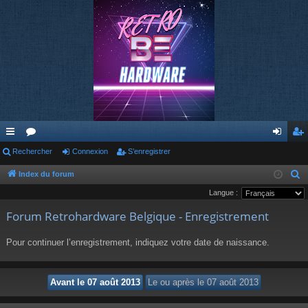
cc
Rechercher
or
Connexion
S’enregistrer
on
’e
ès
u
ne
nr
Index du forum
R
e
Langue :
ra
m
xi
eg
c
Forum Retrohardware Belgique - Enregistrement
pi
s
on
ist
h
de
re
e
Pour continuer l’enregistrement, indiquez votre date de naissance.
r
r
c
h
e