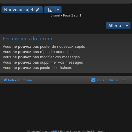
r
Nouveau sujet
0 sujet • Page
1
sur
1
Aller à
Permissions du forum
Vous
ne pouvez pas
poster de nouveaux sujets
Vous
ne pouvez pas
répondre aux sujets
Vous
ne pouvez pas
modifier vos messages
Vous
ne pouvez pas
supprimer vos messages
Vous
ne pouvez pas
joindre des fichiers
Index du forum
Nous contacter
Développé par
phpBB
® Forum Software © phpBB Limited