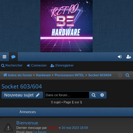
cc
Rechercher
or
Connexion
S’enregistrer
on
’e
ès
u
ne
nr
Index du forum
Hardware
Processeurs INTEL
Socket 603/604
R
e
ra
m
xi
eg
Socket 603/604
c
pi
s
on
ist
Rechercher
Recherche av
Nouveau sujet
h
de
re
e
0 sujet • Page
1
sur
1
r
r
Annonces
c
h
Bienvenue
e
Dernier message par
keyser
«
16 mai 2023 18:59
Posté dans
Le forum