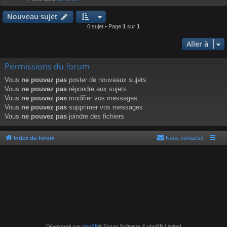
r
Nouveau sujet
0 sujet • Page
1
sur
1
Aller à
Permissions du forum
Vous
ne pouvez pas
poster de nouveaux sujets
Vous
ne pouvez pas
répondre aux sujets
Vous
ne pouvez pas
modifier vos messages
Vous
ne pouvez pas
supprimer vos messages
Vous
ne pouvez pas
joindre des fichiers
Index du forum
Nous contacter
Développé par
phpBB
® Forum Software © phpBB Limited