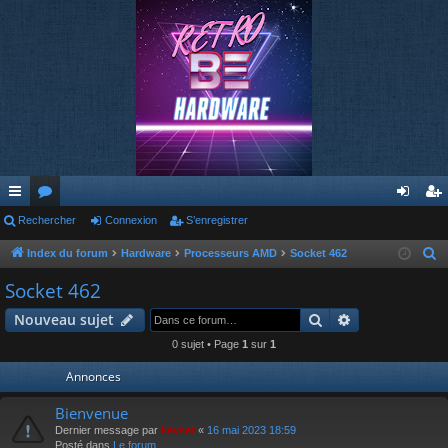
cc
Rechercher
or
Connexion
S’enregistrer
on
’e
ès
u
ne
nr
Index du forum
Hardware
Processeurs AMD
Socket 462
R
e
ra
m
xi
eg
Socket 462
c
pi
s
on
ist
Rechercher
Recherche av
Nouveau sujet
h
de
re
e
0 sujet • Page
1
sur
1
r
r
Annonces
c
h
Bienvenue
e
Dernier message par
keyser
«
16 mai 2023 18:59
Posté dans
Le forum