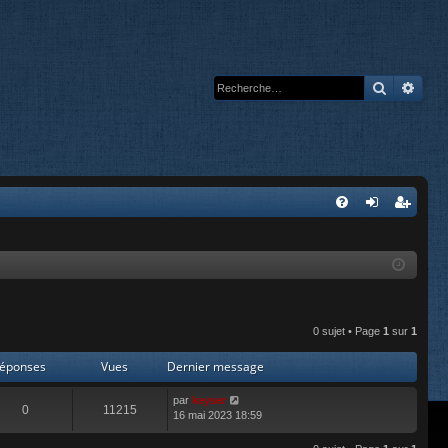
Recherc
Rech
A
FA
on
’e
Q
ne
nr
xi
eg
on
ist
0 sujet • Page
1
sur
1
re
éponses
Vues
Dernier message
r
par
keyser
0
11215
16 mai 2023 18:59