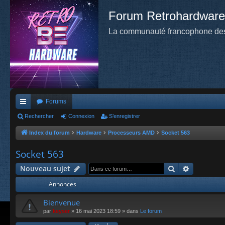
Forum Retrohardware
La communauté francophone des
Forums
cc
Rechercher
Connexion
S’enregistrer
ès
Index du forum
Hardware
Processeurs AMD
Socket 563
ra
Socket 563
pi
Rechercher
Recherche
Nouveau sujet
de
Annonces
Bienvenue
par
keyser
»
16 mai 2023 18:59
» dans
Le forum