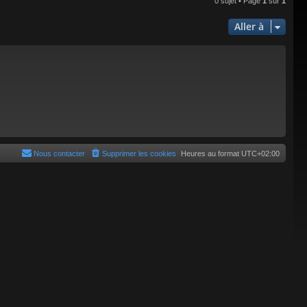
0 sujet • Page
1
sur
1
Aller à
Nous contacter
Supprimer les cookies
Heures au format
UTC+02:00