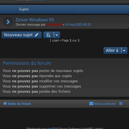
r
Sujets
Driver Windows 95
Dernier message par
eviledeath
«
14 mai 2023 08:15
Nouveau sujet
1 sujet • Page
1
sur
1
Aller à
Permissions du forum
Vous
ne pouvez pas
poster de nouveaux sujets
Vous
ne pouvez pas
répondre aux sujets
Vous
ne pouvez pas
modifier vos messages
Vous
ne pouvez pas
supprimer vos messages
Vous
ne pouvez pas
joindre des fichiers
Index du forum
Nous contacter
Développé par
phpBB
® Forum Software © phpBB Limited