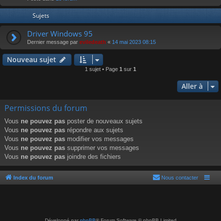
r
Sujets
Driver Windows 95
Dernier message par
eviledeath
«
14 mai 2023 08:15
Nouveau sujet
1 sujet • Page
1
sur
1
Aller à
Permissions du forum
Vous
ne pouvez pas
poster de nouveaux sujets
Vous
ne pouvez pas
répondre aux sujets
Vous
ne pouvez pas
modifier vos messages
Vous
ne pouvez pas
supprimer vos messages
Vous
ne pouvez pas
joindre des fichiers
Index du forum
Nous contacter
Développé par
phpBB
® Forum Software © phpBB Limited