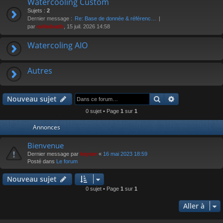
Watercooling Custom
r
Sujets :
2
Dernier message :
Re: Base de donnée & référenc…
par
eviledeath
, 15 juil. 2026 14:58
Watercoling AIO
Autres
Rechercher
Recherche av
Nouveau sujet
0 sujet • Page
1
sur
1
Annonces
Bienvenue
Dernier message par
keyser
«
16 mai 2023 18:59
Posté dans
Le forum
Nouveau sujet
0 sujet • Page
1
sur
1
Aller à