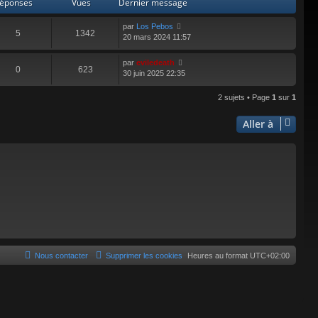
éponses
Vues
Dernier message
par
Los Pebos
5
1342
20 mars 2024 11:57
par
eviledeath
0
623
30 juin 2025 22:35
2 sujets • Page
1
sur
1
Aller à
Nous contacter
Supprimer les cookies
Heures au format
UTC+02:00