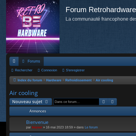
Forum Retrohardware
La communauté francophone des
Forums
cc
Rechercher
Connexion
S’enregistrer
ès
Index du forum
Hardware
Refroidissement
Air cooling
ra
Air cooling
pi
Rechercher
Recherche
Nouveau sujet
de
Annonces
Bienvenue
par
keyser
»
16 mai 2023 18:59
» dans
Le forum