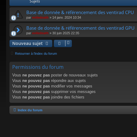
Sujets
Base de donnée & référencement des ventirad CPU
par
eviledeath
»
14 janv. 2024 10:34
Base de donnée & référencement des ventirad GPU
par
eviledeath
»
30 juin 2025 22:35
Nouveau sujet
Retourner à l’index du forum
Permissions du forum
Vous
ne pouvez pas
poster de nouveaux sujets
Vous
ne pouvez pas
répondre aux sujets
Vous
ne pouvez pas
modifier vos messages
Vous
ne pouvez pas
supprimer vos messages
Vous
ne pouvez pas
joindre des fichiers
Index du forum