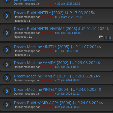
Dernier message par
eviledeath
«
22 avr. 2025 21:32
Dream-Build *INTEL* [2002] $UP 17.03.2025$
Dernier message par
eviledeath
«
17 mars 2025 02:22
Réponses :
1
Dream-Build *INTEL-NVIDIA* [2006] $UP 01.10.2024$
Dernier message par
eviledeath
«
09 nov. 2024 10:38
Réponses :
21
1
2
Dream-Machine *INTEL* [2005] $UP 11.07.2024$
Dernier message par
eviledeath
«
13 juil. 2024 10:00
Réponses :
2
Dream-Machine *AMD* [2002] $UP 29.06.2024$
Dernier message par
eviledeath
«
29 juin 2024 10:21
Dream-Machine *AMD* [2001] $UP 26.06.2024$
Dernier message par
eviledeath
«
26 juin 2024 20:57
Dream-Machine *INTEL* [2004] $UP 24.06.2024$
Dernier message par
eviledeath
«
24 juin 2024 22:12
Dream-Build *AMD-AGP* [2004] $UP 24.06.2024$
Dernier message par
eviledeath
«
24 juin 2024 20:50