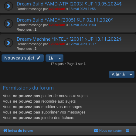
Dream-Build *AMD-ATI* [2003] $UP 13.05.2024$
Dernier message par
eviledeath
«
13 mai 2024 11:56
Dream-Build *AMD* [2005] $UP 02.11.2020$
Dernier message par
eviledeath
«
14 mai 2023 08:04
Réponses :
2
Dream-Machine *INTEL* [2001] $UP 13.11.2022$
Dernier message par
eviledeath
«
12 mai 2023 08:17
Réponses :
2
Nouveau sujet
17 sujets • Page
1
sur
1
Aller à
Permissions du forum
Vous
ne pouvez pas
poster de nouveaux sujets
Vous
ne pouvez pas
répondre aux sujets
Vous
ne pouvez pas
modifier vos messages
Vous
ne pouvez pas
supprimer vos messages
Vous
ne pouvez pas
joindre des fichiers
Index du forum
Nous contacter