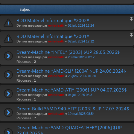
r
Sujets
BDD Matériel Informatique *2002*
Dernier message par
eviledeath
«
02 juil. 2024 12:24
BDD Matériel Informatique *2001*
Dernier message par
eviledeath
«
02 juil. 2024 12:12
Dream-Machine *INTEL* [2003] $UP 28.05.2026$
Dernier message par
eviledeath
«
28 mai 2026 00:12
Réponses :
2
Dream-Machine *AMD-SLI* [2004] $UP 24.06.2024$
Dernier message par
eviledeath
«
25 janv. 2026 01:30
Réponses :
1
Dream-Machine *AMD-ATI* [2006] $UP 04.07.2025$
Dernier message par
eviledeath
«
04 juil. 2025 08:31
Réponses :
1
Dream-Build *AMD 940-ATI* [2003] $UP 17.07.2024$
Dernier message par
eviledeath
«
19 mai 2025 08:54
Réponses :
7
Dream-Machine *AMD-QUADFATHER* [2006] $UP
22.04.2025$