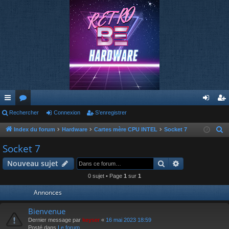
cc
Rechercher
or
Connexion
S’enregistrer
on
’e
ès
u
ne
nr
Index du forum
Hardware
Cartes mère CPU INTEL
Socket 7
R
e
ra
m
xi
eg
Socket 7
c
pi
s
on
ist
Rechercher
Recherche av
Nouveau sujet
h
de
re
e
0 sujet • Page
1
sur
1
r
r
Annonces
c
h
Bienvenue
e
Dernier message par
keyser
«
16 mai 2023 18:59
Posté dans
Le forum