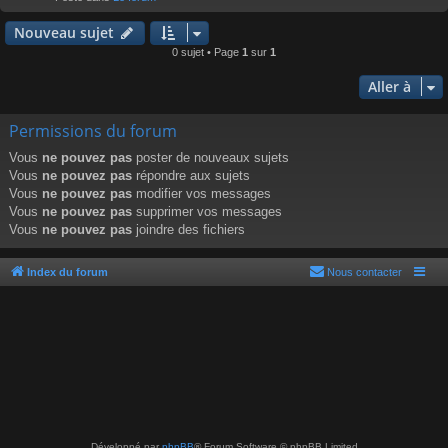
r
Nouveau sujet
0 sujet • Page
1
sur
1
Aller à
Permissions du forum
Vous
ne pouvez pas
poster de nouveaux sujets
Vous
ne pouvez pas
répondre aux sujets
Vous
ne pouvez pas
modifier vos messages
Vous
ne pouvez pas
supprimer vos messages
Vous
ne pouvez pas
joindre des fichiers
Index du forum
Nous contacter
Développé par
phpBB
® Forum Software © phpBB Limited