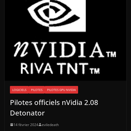
LOGICIELS
PILOTES
PILOTES GPU NVIDIA
Pilotes officiels nVidia 2.08
Detonator
14 février 2024
eviledeath