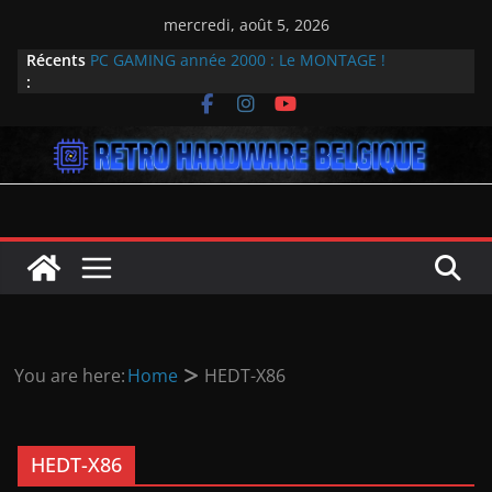
Passer
mercredi, août 5, 2026
au
Récents
PC GAMING année 2000 : Le MONTAGE !
contenu
:
Plongée rétro dans l’univers du GPU : Overclocked
sort le 31 mai
Dream machine 2007 INTEL
La résurrection de DiscMaster : Explorer les
trésors numériques oubliés
Génération Amstrad CPC : 40 ans cette année !
You are here:
Home
HEDT-X86
HEDT-X86