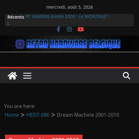
Passer
mercredi, août 5, 2026
au
Récents
PC GAMING année 2000 : Le MONTAGE !
contenu
:
Plongée rétro dans l’univers du GPU : Overclocked
sort le 31 mai
Dream machine 2007 INTEL
La résurrection de DiscMaster : Explorer les
trésors numériques oubliés
Génération Amstrad CPC : 40 ans cette année !
You are here:
Home
HEDT-X86
Dream Machine 2001-2010