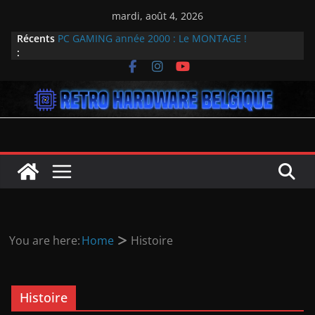
Passer
mardi, août 4, 2026
au
Récents
PC GAMING année 2000 : Le MONTAGE !
contenu
:
Plongée rétro dans l’univers du GPU : Overclocked
sort le 31 mai
Dream machine 2007 INTEL
La résurrection de DiscMaster : Explorer les
trésors numériques oubliés
Génération Amstrad CPC : 40 ans cette année !
You are here:
Home
Histoire
Histoire